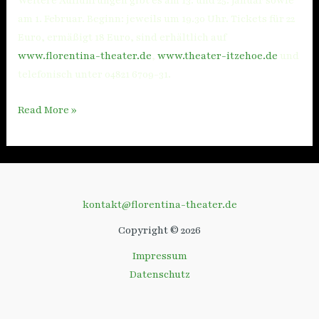
Weitere Aufführungen gibt es am 13. und 25. Januar sowie
am 1. Februar. Beginn: jeweils um 19.30 Uhr. Tickets für 22
Euro, ermäßigt 18 Euro, sind erhältlich auf
www.florentina-theater.de
,
www.theater-itzehoe.de
und
telefonisch unter 04821 6709-31.
Read More »
kontakt@florentina-theater.de
Copyright © 2026
Impressum
Datenschutz