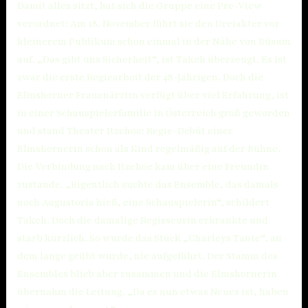
Damit alles sitzt, hat sich die Gruppe eine Pre-View
verordnet: Am 18. November führt sie den Dreiakter vor
kleinerem Publikum schon einmal in der Nähe von Büsum
auf. „Das gibt uns Sicherheit“, ist Takeh überzeugt. Es ist
zwar die erste Regiearbeit der 48-Jährigen. Doch die
Elmshorner Frauenärztin verfügt über viel Erfahrung, ist
in einer Schauspielerfamilie in Österreich groß geworden
und stand Theater Itzehoe: Regie-Debüt einer
Elmshornerin schon als Kind regelmäßig auf der Bühne.
Die Verbindung nach Itzehoe kam über eine Freundin
zustande. „Eigentlich suchte das Ensemble, das damals
noch Augustoria hieß, eine Schauspielerin“, schildert
Takeh. Doch die damalige Regisseurin erkrankte und
starb kürzlich. So wurde das Stück „Charleys Tante“, an
dem lange geübt wurde, nie aufgeführt. Der Stamm des
Ensembles blieb aber zusammen und die Elmshornerin
übernahm die Leitung. „Da es nun etwas Neues ist, haben