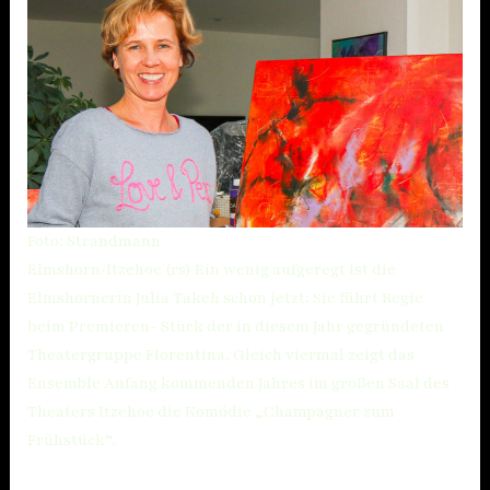
Foto: Strandmann
Elmshorn/Itzehoe (rs) Ein wenig aufgeregt ist die
Elmshornerin Julia Takeh schon jetzt: Sie führt Regie
beim Premieren- Stück der in diesem Jahr gegründeten
Theatergruppe Florentina. Gleich viermal zeigt das
Ensemble Anfang kommenden Jahres im großen Saal des
Theaters Itzehoe die Komödie „Champagner zum
Frühstück“.