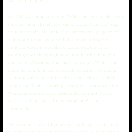
wir uns umbenannt.“
Das Stück „Champagner zum Frühstück“ verspricht beste
Unterhaltung. „Es ist eine warmherzige Komödie“ sagt
die Regisseurin, die Michael Wempers Vorlage gestrafft
und pointenreich gestaltet hat. Darum geht‘s: Die
Senioren Valentin und Marie lernen sich bei einer
Wohnungsbesichtigung kennen und beschließen, das
Abenteuer „Wohngemeinschaft“ zu wagen. Widerstand
gegen ihren unkonventionellen Lebensstil entwickeln
nicht nur Valentins Sohn und Maries Tochter, auch die
neugierige Nachbarin bringt wenig Verständnis für die
Wohngemeinschaft der rüstigen Rentner auf. Deren
Zusammenleben gestaltet sich auch nicht eben
reibungslos…
Premiere im Theater Itzehoe hat das Stück am 11. Januar.